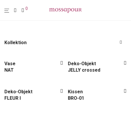
0
Kollektion
Alle
Polstermöbel
Vase
Deko-Objekt
NAT
JELLY crossed
Möbel
Leuchten
Wohn-Accessoires
Deko-Objekt
Kissen
Wanddekoration
FLEUR I
BRO-01
Textilien
Sale