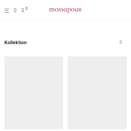
0
Kollektion
Alle
Polstermöbel
Möbel
Leuchten
Wohn-Accessoires
Wanddekoration
Spiegel
Wandbild
Wandobjekt