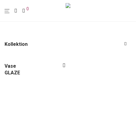
0
Kollektion
Alle
Polstermöbel
Vase
GLAZE
Möbel
Leuchten
Wohn-Accessoires
Wanddekoration
Textilien
Sale