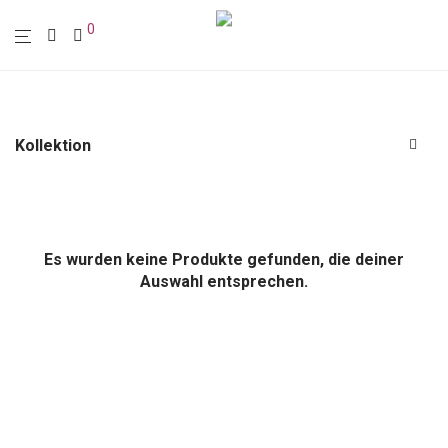
0
Kollektion
Alle
Polstermöbel
Möbel
Es wurden keine Produkte gefunden, die deiner
Leuchten
Auswahl entsprechen.
Wohn-Accessoires
Wanddekoration
Textilien
Sale