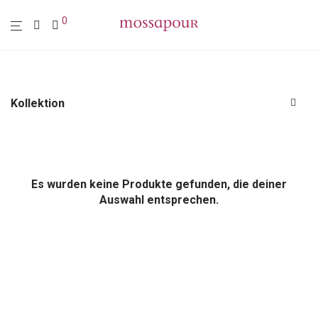
0
Kollektion
Alle
Polstermöbel
Möbel
Es wurden keine Produkte gefunden, die deiner
Leuchten
Auswahl entsprechen.
Wohn-Accessoires
Wanddekoration
Textilien
Sale