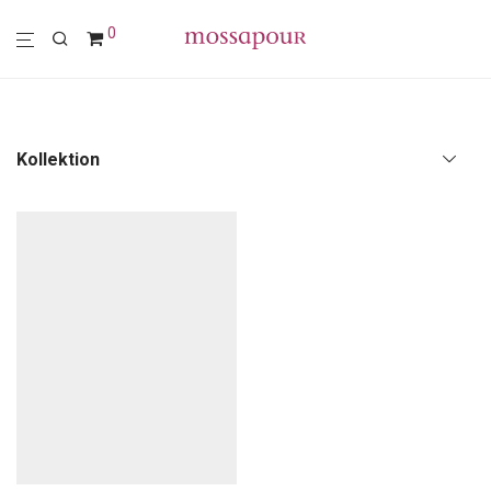
0
Kollektion
Alle
Polstermöbel
Möbel
Leuchten
Wohn-Accessoires
Wanddekoration
Textilien
Sale