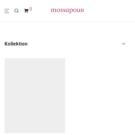
0
Kollektion
Alle
Polstermöbel
Möbel
Leuchten
Wohn-Accessoires
Wanddekoration
Textilien
Sale