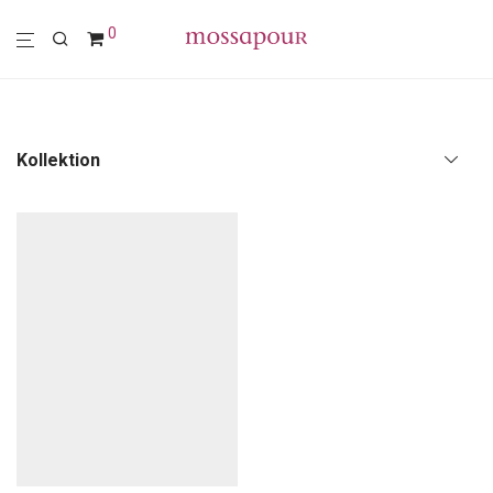
0
Kollektion
Alle
Polstermöbel
Möbel
Leuchten
Wohn-Accessoires
Wanddekoration
Textilien
Sale