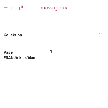
0
Kollektion
Alle
Polstermöbel
Vase
FRANJA klar/blau
Möbel
Leuchten
Wohn-Accessoires
Wanddekoration
Textilien
Sale