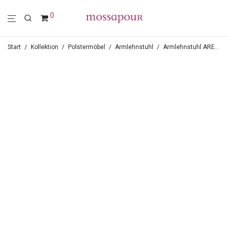
0
Start
/
Kollektion
/
Polstermöbel
/
Armlehnstuhl
/
Armlehnstuhl AREGO