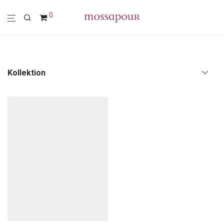
0
Kollektion
Alle
Polstermöbel
Möbel
Leuchten
Wohn-Accessoires
Wanddekoration
Textilien
Sale