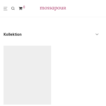
0
Kollektion
Alle
Polstermöbel
Möbel
Leuchten
Wohn-Accessoires
Wanddekoration
Textilien
Sale