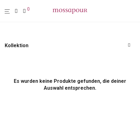
0
Kollektion
Alle
Polstermöbel
Möbel
Es wurden keine Produkte gefunden, die deiner
Leuchten
Auswahl entsprechen.
Wohn-Accessoires
Wanddekoration
Textilien
Sale