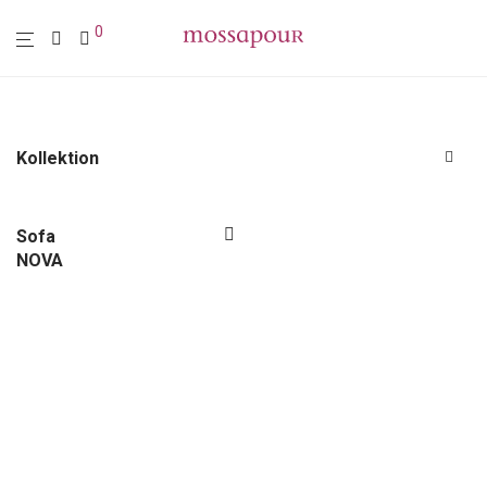
0
Kollektion
Alle
Polstermöbel
Sofa
NOVA
Möbel
Leuchten
Wohn-Accessoires
Wanddekoration
Textilien
Sale