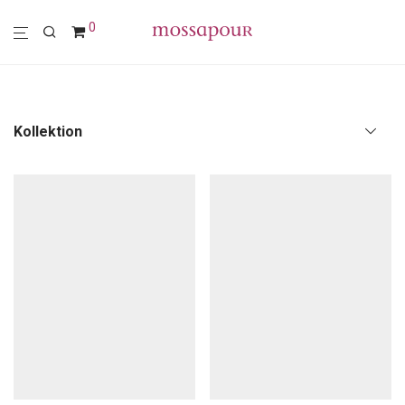
0
Kollektion
Alle
Polstermöbel
Möbel
Leuchten
Wohn-Accessoires
Dose
Vase
Schale
Korb