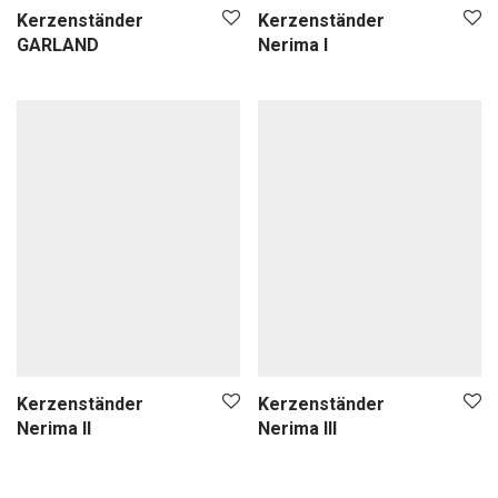
Laterne
Kerzenständer
Kerzenständer
Windlicht
GARLAND
Nerima I
Teelicht
Kerzenständer
Karaffe
Trinkglas
Tablett
Box
Deko-Objekt
Skulptur
Türstopper
Wanddekoration
Textilien
Kerzenständer
Kerzenständer
Nerima II
Nerima III
Sale