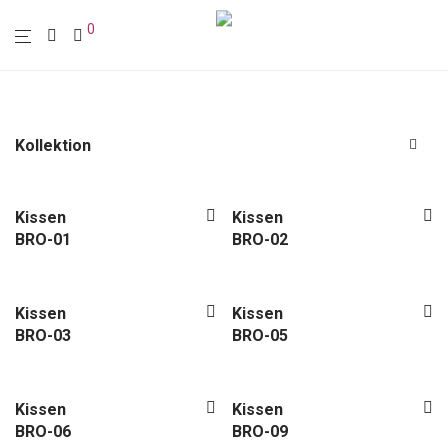
0
Kollektion
Alle
Polstermöbel
Kissen
Kissen
BRO-01
BRO-02
Möbel
Leuchten
Wohn-Accessoires
Kissen
Kissen
Wanddekoration
BRO-03
BRO-05
Textilien
Tasche
Kissen
Kissen
Kissen
BRO-06
BRO-09