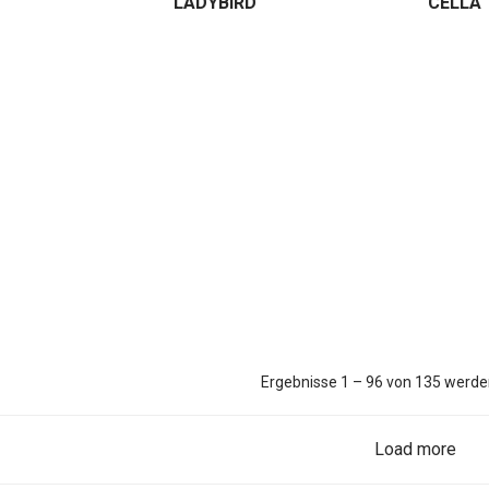
LADYBIRD
CELLA
Ergebnisse 1 – 96 von 135 werde
Load more
Anmelden
Händlerlogin anfragen
Impressum
Datenschutzerklärung