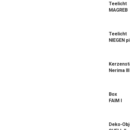
Teelicht
MAGREB
Teelicht
NIEGEN p
Kerzenst
Nerima III
Box
FAIM I
Deko-Obj