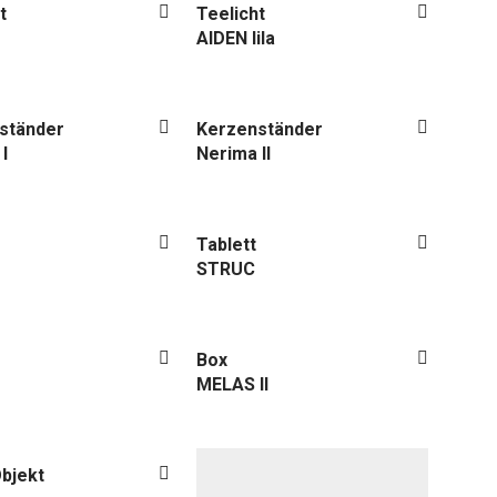
t
Teelicht
AIDEN lila
ständer
Kerzenständer
I
Nerima II
Tablett
STRUC
Box
MELAS II
bjekt
Deko-Objekt