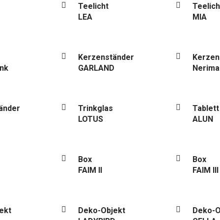
Teelicht
Teelich
LEA
MIA
Kerzenständer
Kerzen
ink
GARLAND
Nerima 
änder
Trinkglas
Tablett
LOTUS
ALUN
Box
Box
FAIM II
FAIM III
ekt
Deko-Objekt
Deko-O