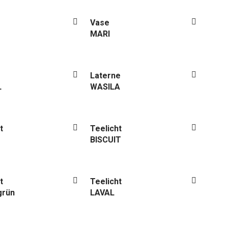
Vase
MARI
Laterne
L
WASILA
t
Teelicht
BISCUIT
t
Teelicht
grün
LAVAL