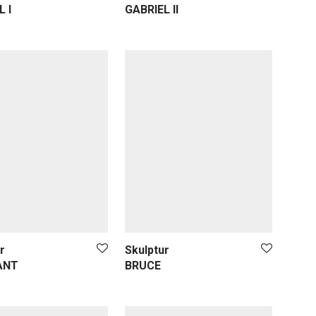
L I
GABRIEL II
r
Skulptur
ANT
BRUCE