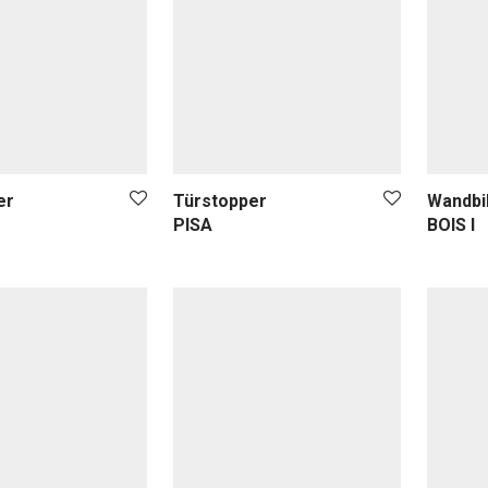
er
Türstopper
Wandbi
PISA
BOIS I