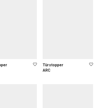
pper
Türstopper
ARC