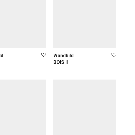
ld
Wandbild
BOIS II